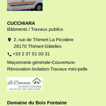
CUCCHIARA
Bâtiments / Travaux publics
2, rue de Thimert La Picotière
location_on
28170 Thimert-Gâtelles
+33 2 37 51 03 31
phone
Maçonnerie générale-Couverture-
Rénovation-Isolation-Travaux mini-pelle
Domaine du Bois Fontaine