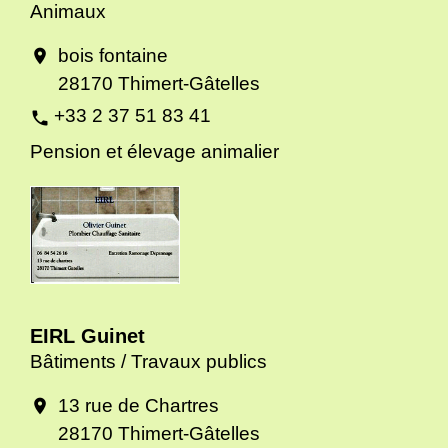
Animaux
bois fontaine
location_on
28170 Thimert-Gâtelles
+33 2 37 51 83 41
phone
Pension et élevage animalier
EIRL Guinet
Bâtiments / Travaux publics
13 rue de Chartres
location_on
28170 Thimert-Gâtelles