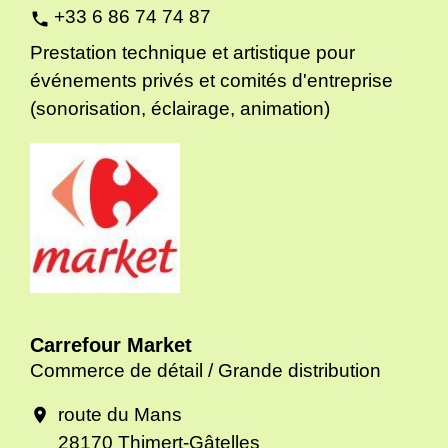
+33 6 86 74 74 87
phone
Prestation technique et artistique pour
événements privés et comités d'entreprise
(sonorisation, éclairage, animation)
Carrefour Market
Commerce de détail / Grande distribution
route du Mans
location_on
28170 Thimert-Gâtelles