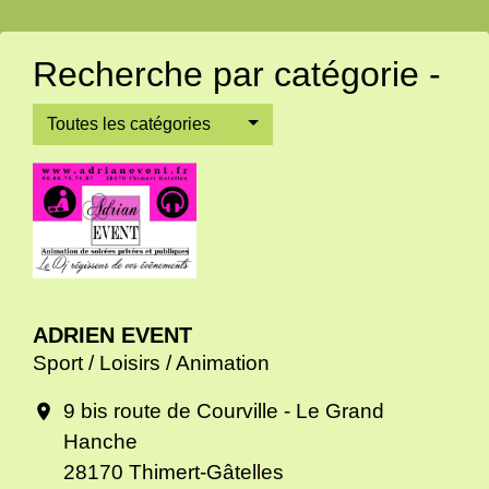
Recherche par catégorie -
Toutes les catégories
ADRIEN EVENT
Sport / Loisirs / Animation
9 bis route de Courville - Le Grand
location_on
Hanche
28170 Thimert-Gâtelles