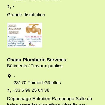
-
phone
Grande distribution
Chanu Plomberie Services
Bâtiments / Travaux publics
-
location_on
28170 Thimert-Gâtelles
+33 6 99 25 64 38
phone
Dépannage-Entretien-Ramonage-Salle de