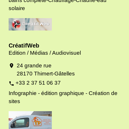
bains complète-Chauffage-Chauffe-eau
solaire
CréatifWeb
Edition / Médias / Audiovisuel
24 grande rue
location_on
28170 Thimert-Gâtelles
+33 2 37 51 06 37
phone
Infographie - édition graphique - Création de
sites