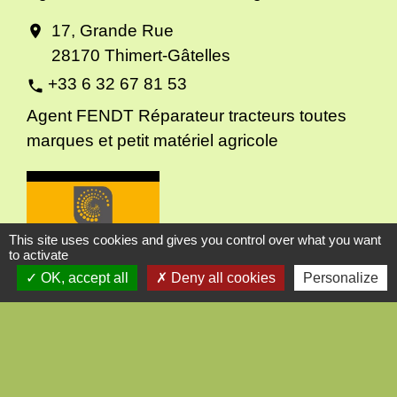
17, Grande Rue
location_on
28170 Thimert-Gâtelles
+33 6 32 67 81 53
phone
Agent FENDT Réparateur tracteurs toutes
marques et petit matériel agricole
This site uses cookies and gives you control over what you want
to activate
OK, accept all
Deny all cookies
Personalize
FUTUROL
Fabrication / Manufacture / Commerce de
gros