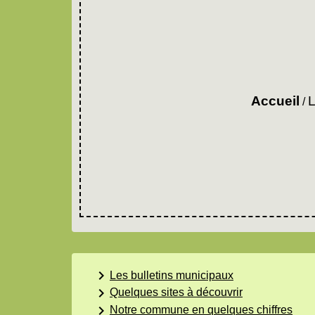
Accueil
L
/
keyboard_arrow_right
Les bulletins municipaux
keyboard_arrow_right
Quelques sites à découvrir
keyboard_arrow_right
Notre commune en quelques chiffres