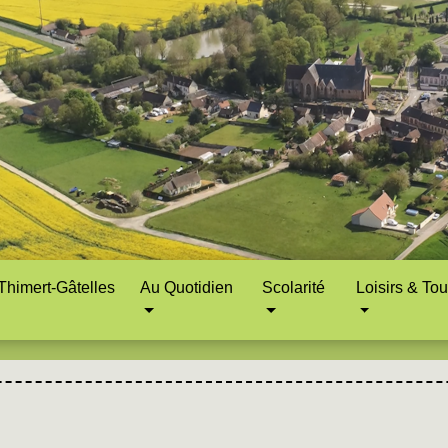
himert-Gâtelles
Au Quotidien
Scolarité
Loisirs & To