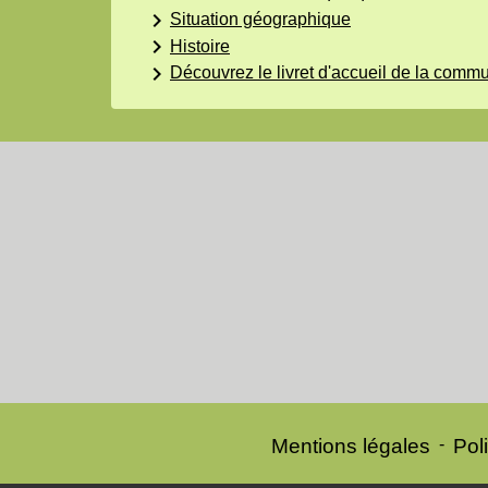
keyboard_arrow_right
Situation géographique
keyboard_arrow_right
Histoire
keyboard_arrow_right
Découvrez le livret d'accueil de la comm
Mentions légales
-
Poli