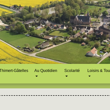
himert-Gâtelles
Au Quotidien
Scolarité
Loisirs & To